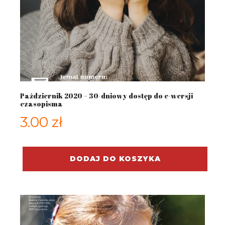
Październik 2020 – 30-dniowy dostęp do e-wersji
czasopisma
3.00
zł
DODAJ DO KOSZYKA