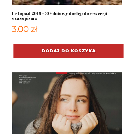
Listopad 2019 – 30-dniowy dostęp do e-wersji
czasopisma
3.00
zł
DODAJ DO KOSZYKA