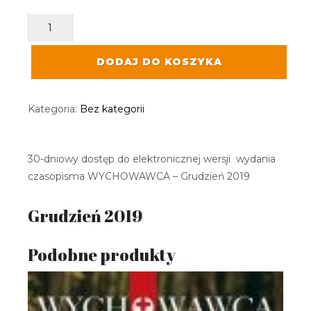
ILOŚĆ
GRUDZIEŃ
2019
-
DODAJ DO KOSZYKA
30-
DNIOWY
DOSTĘP
Kategoria:
Bez kategorii
DO
E-
WERSJI
CZASOPISMA
30-dniowy dostęp do elektronicznej wersji wydania
czasopisma WYCHOWAWCA – Grudzień 2019
Grudzień 2019
Podobne produkty