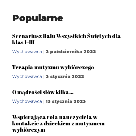
Popularne
Scenariusz Balu Wszystkich Świętych dla
klas I–III
Wychowawca
|
3 października 2022
Terapia mutyzmu wybiórczego
Wychowawca
|
3 stycznia 2022
O mądrości słów kilka…
Wychowawca
|
13 stycznia 2023
Wspierająca rola nauczyciela w
kontakcie z dzieckiem z mutyzmem
wybiórczym