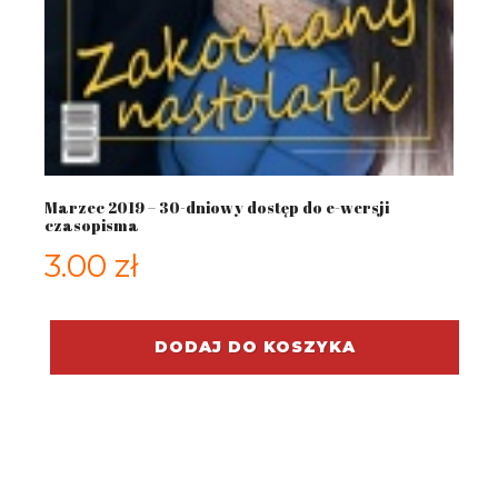
Marzec 2019 – 30-dniowy dostęp do e-wersji
czasopisma
3.00
zł
DODAJ DO KOSZYKA