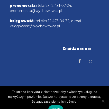
prenumerata:
tel./fax 12 431-07-24,
prenumerata@wychowawca.pl
księgowość:
tel./fax 12 423-04-32, e-mail:
ksiegowosc@wychowawca.pl
Znajdź nas na:
Ta strona korzysta z ciasteczek aby świadczyć usługi na
najwyższym poziomie. Dalsze korzystanie ze strony oznacza,
COPYRIGHT © 2025 radioemaus.pl Projekt i
że zgadzasz się na ich użycie.
wykonanie: tbcproject.com
Zgoda