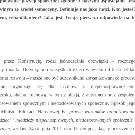
jmowanie pozycji społecznej zgodnej z naszymi aspiracjami. Jes
ednym ze źródeł samooceny. Definiuje nas jako ludzi. Kim jesteś
em, rehabilitantem
? Jaka jest Twoja pierwsza odpowiedź na t
 przez Konstytucję, rodzi jednocześnie obowiązki – roczneg
ny i nauki. Dotyczy ono wszystkich dzieci w wieku od 6 do 18 lat
oziomu rozwoju – muszą one być uczestnikami zorganizowanego proces
jalne organizuje się dla uczniów z niepełnosprawnościam
 wzroku, słuchu, ruchową, w tym z afazją, z autyzmem oraz zespołe
tosowaniem społecznym i niedostosowanych społecznie. Sposób jeg
e Ministra Edukacji Narodowej
W sprawie warunków organizowani
 dzieci i młodzieży niepełnosprawnych, niedostosowanych społecznie 
cznym
, wydane 24 sierpnia 2017 roku. Uczeń posiadający orzeczenie 