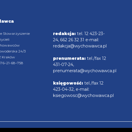
dawca
redakcja:
tel. 12 423-23-
ie Stowarzyszenie
ycieli
24, 662 26 32 31 e-mail:
chowawców
redakcja@wychowawca.pl
rowoderska 24/3
2 Kraków
prenumerata:
tel./fax 12
676–21-68–758
431-07-24,
prenumerata@wychowawca.pl
księgowość:
tel./fax 12
423-04-32, e-mail:
ksiegowosc@wychowawca.pl
YRIGHT © 2025 radioemaus.pl Projekt i wykonanie: tbcproject