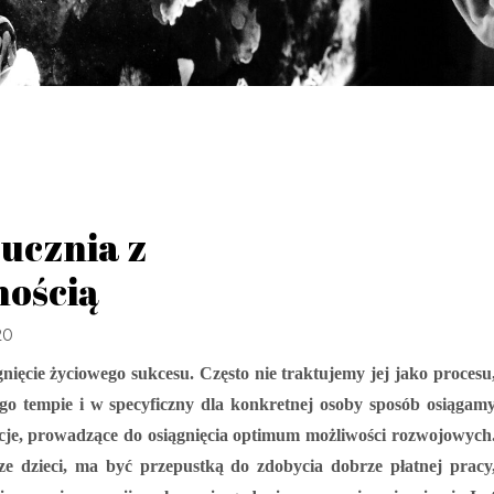
 ucznia z
nością
20
ięcie życiowego sukcesu. Często nie traktujemy jej jako procesu
o tempie i w specyficzny dla konkretnej osoby sposób osiągam
ncje, prowadzące do osiągnięcia optimum możliwości rozwojowych
ze dzieci, ma być przepustką do zdobycia dobrze płatnej pracy