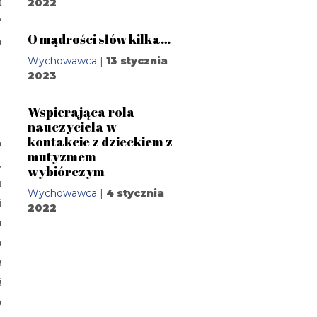
t
2022
?
O mądrości słów kilka…
o
Wychowawca
|
13 stycznia
2023
Wspierająca rola
nauczyciela w
kontakcie z dzieckiem z
o
mutyzmem
,
wybiórczym
u
Wychowawca
|
4 stycznia
i
2022
m
o
a
i
o