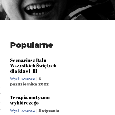
Popularne
Scenariusz Balu
Wszystkich Świętych
dla klas I–III
Wychowawca
|
3
października 2022
,
y
Terapia mutyzmu
.
wybiórczego
,
Wychowawca
|
3 stycznia