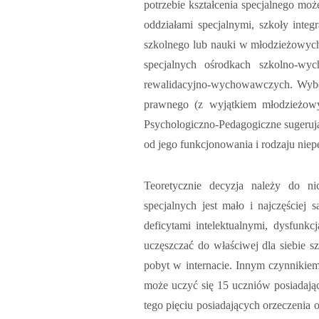
potrzebie kształcenia specjalnego moż
oddziałami specjalnymi, szkoły integ
szkolnego lub nauki w młodzieżowyc
specjalnych ośrodkach szkolno-wy
rewalidacyjno-wychowawczych. Wybór 
prawnego (z wyjątkiem młodzieżow
Psychologiczno-Pedagogiczne sugerują
od jego funkcjonowania i rodzaju niep
Teoretycznie decyzja należy do n
specjalnych jest mało i najczęściej 
deficytami intelektualnymi, dysfunk
uczęszczać do właściwej dla siebie 
pobyt w internacie. Innym czynnikiem 
może uczyć się 15 uczniów posiadając
tego pięciu posiadających orzeczenia 