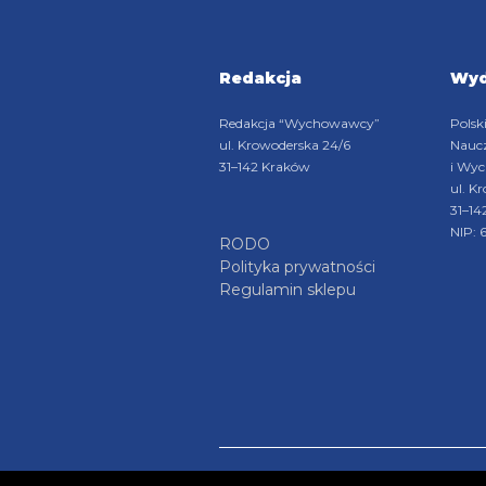
Redakcja
Wy
Redakcja “Wychowawcy”
Polsk
ul. Krowoderska 24/6
Naucz
31–142 Kraków
i Wy
ul. K
31–14
NIP: 
RODO
Polityka prywatności
Regulamin sklepu
COP