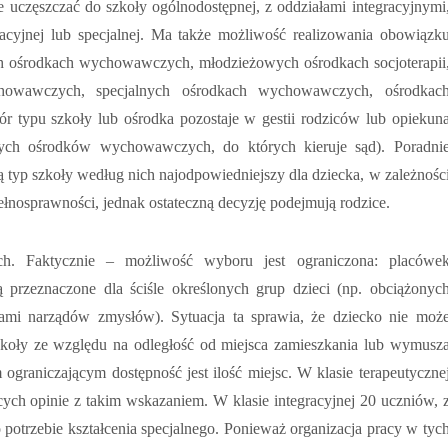
e uczęszczać do szkoły ogólnodostępnej, z oddziałami integracyjnymi
racyjnej lub specjalnej. Ma także możliwość realizowania obowiązk
h ośrodkach wychowawczych, młodzieżowych ośrodkach socjoterapii
chowawczych, specjalnych ośrodkach wychowawczych, ośrodkac
typu szkoły lub ośrodka pozostaje w gestii rodziców lub opiekun
ych ośrodków wychowawczych, do których kieruje sąd). Poradni
 typ szkoły według nich najodpowiedniejszy dla dziecka, w zależnośc
ełnosprawności, jednak ostateczną decyzję podejmują rodzice.
ich. Faktycznie – możliwość wyboru jest ograniczona: placówe
są przeznaczone dla ściśle określonych grup dzieci (np. obciążonyc
cjami narządów zmysłów). Sytuacja ta sprawia, że dziecko nie moż
szkoły ze względu na odległość od miejsca zamieszkania lub wymusz
ograniczającym dostępność jest ilość miejsc. W klasie terapeutyczne
ych opinie z takim wskazaniem. W klasie integracyjnej 20 uczniów, 
o potrzebie kształcenia specjalnego. Ponieważ organizacja pracy w tyc