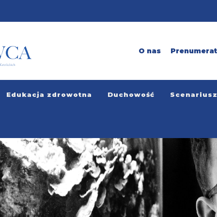
O nas
Prenumera
Edukacja zdrowotna
Duchowość
Scenarius