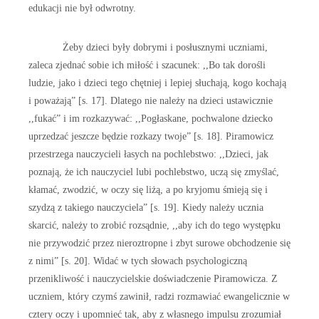
edukacji nie był odwrotny.
Żeby dzieci były dobrymi i posłusznymi uczniami,
zaleca zjednać sobie ich miłość i szacunek: ,,Bo tak dorośli
ludzie, jako i dzieci tego chętniej i lepiej słuchają, kogo kochają
i poważają” [s. 17]. Dlatego nie należy na dzieci ustawicznie
,,fukać” i im rozkazywać: ,,Pogłaskane, pochwalone dziecko
uprzedzać jeszcze będzie rozkazy twoje” [s. 18]. Piramowicz
przestrzega nauczycieli łasych na pochlebstwo: ,,Dzieci, jak
poznają, że ich nauczyciel lubi pochlebstwo, uczą się zmyślać,
kłamać, zwodzić, w oczy się liżą, a po kryjomu śmieją się i
szydzą z takiego nauczyciela” [s. 19]. Kiedy należy ucznia
skarcić, należy to zrobić rozsądnie, ,,aby ich do tego występku
nie przywodzić przez nieroztropne i zbyt surowe obchodzenie się
z nimi” [s. 20]. Widać w tych słowach psychologiczną
przenikliwość i nauczycielskie doświadczenie Piramowicza. Z
uczniem, który czymś zawinił, radzi rozmawiać ewangelicznie w
cztery oczy i upomnieć tak, aby z własnego impulsu zrozumiał