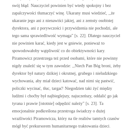
swój błąd. Nauczyciel powinien być wtedy spokojny i bez
zapalczywości tłumaczyć winę. Ukarany musi wiedzieć, ,,że
ukaranie jego ani z nienawiści jakiej, ani z zemsty osobistej
dyrektora, ani z porywczości i przywidzenia nie pochodzi, ale
tego sama sprawiedliwość wymaga” [s. 22]. Dlatego nauczyciel
nie powinien karać, kiedy jest w gniewie, ponieważ to
spowodowałoby wątpliwość co do obiektywności kary.
Piramowicz przestrzega też przed osobami, które nie powinny
nigdy znaleźć się w tym zawodzie: ,,Niech Pan Bóg broni, żeby
dyrektor był natury dzikiej i okrutnej, grubego i nieludzkiego
wychowania, aby miał dzieci katować, nad nimi się pastwić,
policzki wycinać, tłuc, targać! Niegodzien taki żyć między
ludźmi i choćby był najbieglejszy, najuczeńszy, oddalić go jak
tyrana i prawie [istotnie] odpędzić należy” [s. 23]. Ta
emocjonalnie podkreślona przestroga świadczy o dużej
wrażliwości Piramowicza, który na tle realiów tamtych czasów
mógł być prekursorem humanitarnego traktowania dzieci.