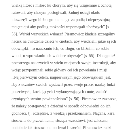
wielką litość i miłość ku chorym, aby się wzajemnie z ochotą
ratowali, aby chorym posługiwali, żadnej usługi około
nieszczęśliwego bliźniego nie mając za podłą i nieprzystojną,
majętniejsi aby podług możności wspomagali uboższych” [s.
53]. Wśród wszystkich wskazań Piramowicz kładzie szczególny
nacisk na ćwiczenie dzieci w cnotach, aby wiedzieli, jakie są ich
obowiązki: ,,o nauczaniu ich, co Bogu, co bliźnim, co sobie
winni, o wprawianiu ich w dobre obyczaje” [s. 55]. Dlatego też
przestrzega nauczycieli w wielu miejscach swojej instrukcji, aby
wciąż przypominali sobie główny cel ich powołania i misji:
,,Najpierwszym celem, najpierwszym jego obowiązkiem jest,
aby z uczniów swoich wystawił przez swoje prace, naukę, ludzi
poczciwych, kochających i wykonywających cnotę, zadość
czyniących swoim powinnościom” [s. 56]. Piramowicz zaznacza,
że należy postępować z dziećmi w sposób odpowiedni do ich
godności, tj. rozsądnie, z wiedzą i przekonaniem. Nagana, kara,
stosowna do przewinienia, służąca wzrostowi, jest zalecana,
podobnie jak stosowanie pochwał i nagród. Piramowicz radzi