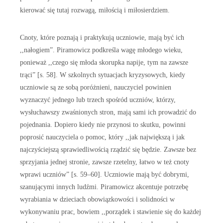
kierować się tutaj rozwagą, miłością i miłosierdziem.
Cnoty, które poznają i praktykują uczniowie, mają być ich
,,nałogiem”. Piramowicz podkreśla wagę młodego wieku,
ponieważ ,,czego się młoda skorupka napije, tym na zawsze
trąci” [s. 58]. W szkolnych sytuacjach kryzysowych, kiedy
uczniowie są ze sobą poróżnieni, nauczyciel powinien
wyznaczyć jednego lub trzech spośród uczniów, którzy,
wysłuchawszy zwaśnionych stron, mają sami ich prowadzić do
pojednania. Dopiero kiedy nie przynosi to skutku, powinni
poprosić nauczyciela o pomoc, który ,,jak największą i jak
najczyściejszą sprawiedliwością rządzić się będzie. Zawsze bez
sprzyjania jednej stronie, zawsze rzetelny, łatwo w też cnoty
wprawi uczniów” [s. 59–60]. Uczniowie mają być dobrymi,
szanującymi innych ludźmi. Piramowicz akcentuje potrzebę
wyrabiania w dzieciach obowiązkowości i solidności w
wykonywaniu prac, bowiem ,,porządek i stawienie się do każdej