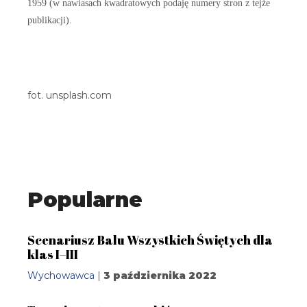
1959 (w nawiasach kwadratowych podaję numery stron z tejże
publikacji).
fot. unsplash.com
Popularne
Scenariusz Balu Wszystkich Świętych dla
klas I–III
Wychowawca
|
3 października 2022