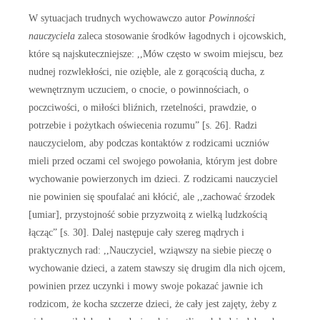
W sytuacjach trudnych wychowawczo autor
Powinności
nauczyciela
zaleca stosowanie środków łagodnych i ojcowskich,
które są najskuteczniejsze: ,,Mów często w swoim miejscu, bez
nudnej rozwlekłości, nie ozięble, ale z gorącością ducha, z
wewnętrznym uczuciem, o cnocie, o powinnościach, o
poczciwości, o miłości bliźnich, rzetelności, prawdzie, o
potrzebie i pożytkach oświecenia rozumu” [s. 26]. Radzi
nauczycielom, aby podczas kontaktów z rodzicami uczniów
mieli przed oczami cel swojego powołania, którym jest dobre
wychowanie powierzonych im dzieci. Z rodzicami nauczyciel
nie powinien się spoufalać ani kłócić, ale ,,zachować śrzodek
[umiar], przystojność sobie przyzwoitą z wielką ludzkością
łącząc” [s. 30]. Dalej następuje cały szereg mądrych i
praktycznych rad: ,,Nauczyciel, wziąwszy na siebie pieczę o
wychowanie dzieci, a zatem stawszy się drugim dla nich ojcem,
powinien przez uczynki i mowy swoje pokazać jawnie ich
rodzicom, że kocha szczerze dzieci, że cały jest zajęty, żeby z