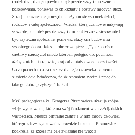
(rodziców), dlatego powinien być przede wszystkim wzorem
postępowania, ponieważ to on kształtuje postawy młodych ludzi.
Z racji sprawowanego urzędu należy mu się szacunek dzieci,
rodziców i całej społeczności. Wiedza, którą uczniowie nabywają
w szkole, ma mieć przede wszystkim praktyczne zastosowanie i
być użyteczna społecznie, ponieważ służy ona budowaniu
wspólnego dobra. Jak sam obrazowo pisze: ,,Tym sposobem
cnotliwy nauczyciel młode latorośli pielęgnować powinien,
ażeby z nich miasta, wsie, kraj cały miały owoce poczciwości.
Co za pociecha, co za rozkosz dla tego człowieka, któremu
sumienie daje świadectwo, że się staraniem swoim i pracą do
takiego dobra przyłożył!” [s. 63].
Myśl pedagogiczna ks. Grzegorza Piramowicza ukazuje spójną
wizję wychowania, które ma swój fundament w chrześcijańskich
wartościach. Miejsce centralne zajmuje w nim młody człowiek,
którego należy wychować w prawdzie i cnotach. Piramowicz
podkreśla, że szkoła ma cele związane nie tylko z