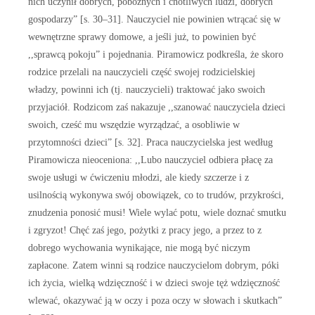
nich uczynił dobrych, pobożnych i cnotliwych ludzi, dobrych
gospodarzy” [s. 30–31]. Nauczyciel nie powinien wtrącać się w
wewnętrzne sprawy domowe, a jeśli już, to powinien być
,,sprawcą pokoju” i pojednania. Piramowicz podkreśla, że skoro
rodzice przelali na nauczycieli część swojej rodzicielskiej
władzy, powinni ich (tj. nauczycieli) traktować jako swoich
przyjaciół. Rodzicom zaś nakazuje ,,szanować nauczyciela dzieci
swoich, cześć mu wszędzie wyrządzać, a osobliwie w
przytomności dzieci” [s. 32]. Praca nauczycielska jest według
Piramowicza nieoceniona: ,,Lubo nauczyciel odbiera płacę za
swoje usługi w ćwiczeniu młodzi, ale kiedy szczerze i z
usilnością wykonywa swój obowiązek, co to trudów, przykrości,
znudzenia ponosić musi! Wiele wylać potu, wiele doznać smutku
i zgryzot! Chęć zaś jego, pożytki z pracy jego, a przez to z
dobrego wychowania wynikające, nie mogą być niczym
zapłacone. Zatem winni są rodzice nauczycielom dobrym, póki
ich życia, wielką wdzięczność i w dzieci swoje tęż wdzięczność
wlewać, okazywać ją w oczy i poza oczy w słowach i skutkach”