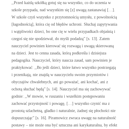
,,Przed każdą szkółką gotuj się na wszystko, co do uczenia w
szkole przypada, nad wszystkim się [z] uwagą zastanawiaj […].
W szkole czyń wszystko z przytomnością umysłu, z powolnością
[łagodnością], która cię od błędów uchroni. Słuchaj zapytywania
i wątpliwości dzieci, bo one cię w wielu przypadkach objaśnią i
czegoś się nie spodziewał, do myśli podadzą” [s. 13]. Zatem
nauczyciel powinien kierować się rozwagą i uwagą skierowaną
na dzieci. Jest to cenna zasada, którą podkreśla i dzisiejsza
pedagogika. Nauczyciel, który naucza zasad, sam powinien je
praktykować: ,,Bo jeśli dzieci, które łatwo wszystko postrzegają
i przenikają, nie znajdą w nauczycielu swoim przymiotów i
obyczajów chwalebnych, ani go poważać, ani kochać, ani z
ochotą słuchać będą” [s. 14]. Nauczyciel ma się zachowywać
godnie: ,,W mowie, w ruszaniu i wszelkim postępowaniu
zachować przystojność i powagę, […] wszystko czynić ma z
prostotą szlachetną, gładko i naturalnie, żadnej się płochości nie
dopuszczając” [s. 16]. Piramowicz zwraca uwagę na naturalność
postawy – nie może ona być sztuczna ani karykaturalna, by efekt