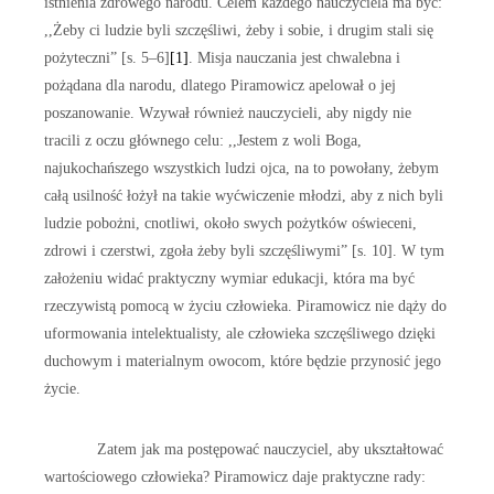
istnienia zdrowego narodu. Celem każdego nauczyciela ma być:
,,Żeby ci ludzie byli szczęśliwi, żeby i sobie, i drugim stali się
pożyteczni” [s. 5–6]
[1]
. Misja nauczania jest chwalebna i
pożądana dla narodu, dlatego Piramowicz apelował o jej
poszanowanie. Wzywał również nauczycieli, aby nigdy nie
tracili z oczu głównego celu: ,,Jestem z woli Boga,
najukochańszego wszystkich ludzi ojca, na to powołany, żebym
całą usilność łożył na takie wyćwiczenie młodzi, aby z nich byli
ludzie pobożni, cnotliwi, około swych pożytków oświeceni,
zdrowi i czerstwi, zgoła żeby byli szczęśliwymi” [s. 10]. W tym
założeniu widać praktyczny wymiar edukacji, która ma być
rzeczywistą pomocą w życiu człowieka. Piramowicz nie dąży do
uformowania intelektualisty, ale człowieka szczęśliwego dzięki
duchowym i materialnym owocom, które będzie przynosić jego
życie.
Zatem jak ma postępować nauczyciel, aby ukształtować
wartościowego człowieka? Piramowicz daje praktyczne rady: