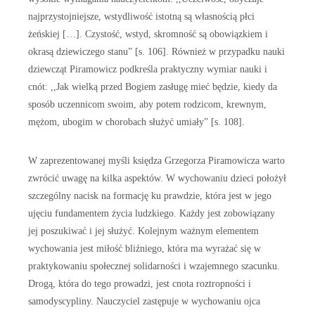
najprzystojniejsze, wstydliwość istotną są własnością płci
żeńskiej […]. Czystość, wstyd, skromność są obowiązkiem i
okrasą dziewiczego stanu” [s. 106]. Również w przypadku nauki
dziewcząt Piramowicz podkreśla praktyczny wymiar nauki i
cnót: ,,Jak wielką przed Bogiem zasługę mieć będzie, kiedy da
sposób uczennicom swoim, aby potem rodzicom, krewnym,
mężom, ubogim w chorobach służyć umiały” [s. 108].
W zaprezentowanej myśli księdza Grzegorza Piramowicza warto
zwrócić uwagę na kilka aspektów. W wychowaniu dzieci położył
szczególny nacisk na formację ku prawdzie, która jest w jego
ujęciu fundamentem życia ludzkiego. Każdy jest zobowiązany
jej poszukiwać i jej służyć. Kolejnym ważnym elementem
wychowania jest miłość bliźniego, która ma wyrażać się w
praktykowaniu społecznej solidarności i wzajemnego szacunku.
Drogą, która do tego prowadzi, jest cnota roztropności i
samodyscypliny. Nauczyciel zastępuje w wychowaniu ojca