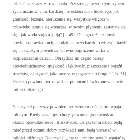
też stać na straży zdrowia ciała. Przestrzega przed złym trybem
życia uczniów: ,,nic bardziej nie osłabia ciała ludzkiego, jak
gnuśność, leżenie, nieruszanie się, wszystkie wilgoci w
człowieku tamują się wtenczas, w swoim płynieniu zastanawiają
się i jak woda stojąca gniją” [s. 49]. Dlatego też uczniowie
powinni uprawiać ruch, chodzić na przechadzki, ćwiczyć i bawić
się na świeżym powietrzu. Główne zagrożenie widzi w
rozpieszczaniu dzieci: ,,Obrzydzać im często należy
niewieściuchostwo, miękkość i lękliwość, pieszczenie i bojaźń
strachów, okazywać, jako tacy są w pogardzie u drugich” [s. 51].
Dziecko powinno być odważne, pomocne i ćwiczone w cnocie
miłości bliźniego.
Nauczyciel pierwszy powinien być wzorem cnót, które wpaja
młodym. Kiedy uczeń jest chory, powinien go odwiedzać,
okazać ojcowskie serce i troskliwość. Dzięki temu dzieci będą
mieć przed oczami dobry przykład i sami będą wzrastać w
miłości bliźniego. Nauczyciel ,,ma w uczniów swoich wpajać tę