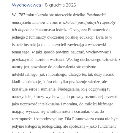
Wychowawca
| 8 grudnia 2025
W 1787 roku ukazało się niezwykłe dziełko
Powinności
nauczyciela mianowicie zaś w szkołach parafialnych i sposoby
ich dopełnienia
autorstwa księdza Grzegorza Piramowicza,
jednego z luminarzy ówczesnej polskiej edukacji. Była to w
istocie instrukcja dla nauczycieli zawierająca wskazówki na
temat tego, w jaki sposób powinni nauczać, wychowywać i
przekazywać uczniom wartości. Według duchownego człowiek z
natury jest powołany do doskonalenia się zarówno
intelektualnego, jak i moralnego, dlatego też tak duży nacisk
kładł na edukację, która nie tylko przekazuje wiedzę, ale
kształtuje serce i sumienie. Niebagatelną rolę odgrywają tu
nauczyciele, którzy wychowują do prawdy rozumianej przezeń
jako uczciwość intelektualna i moralna, do miłości bliźniego
mającej wyrażać się w solidarności i szacunku, oraz do
roztropności i samodyscypliny. Dla Piramowicza cnota nie była
jedynie kategorią teologiczną, ale społeczną – jako fundament