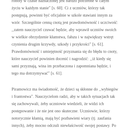
roboty w czasie naznaczonej jest bardzo potrzebne w całym
życiu w każdym stanie” [s. 60]. Ci z uczniów, którzy tak
postępują, powinni być oficjalnie w szkole stawiani innym za
wzór. Szczególnie cenną cnotą jest prawdomówność i uczciwość:
,,zatem nauczyciel czuwać będzie, aby wprawił uczniów swoich
w wielkie obrzydzenie kłamstwa, fałszu i w największy wstręt
czynienia drugim krzywdy, szkody i przykrości” [s. 61].
Prawdomówność i umiejętność przyznania się do błędu to cnoty,
które nauczyciel powinien docenić i nagrodzić: ,,iż kiedy się
sami przyznają, wina im przebaczona i zapomniana będzie, i
tego ma dotrzymywać” [s. 61].
Piramowicz ma świadomość, że dzieci są skłonne do ,,wybiegów
i frantostwa”. Nauczycielom radzi, aby w takich sytuacjach tak
się zachowywali, żeby uczniowie wiedzieli, że widzi ich
postępowanie i że nie jest ono skuteczne. Uczniowie, którzy
notorycznie kłamią, mają być pozbawieni wiary (tj. zaufania
innych), żeby mocno odczuli niewłaściwość swojej postawy. Po