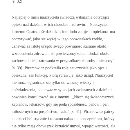
[s. 32].
Najlepiej o misji nauczyciela świadczą wskazania dotyczące
opieki nad dziećmi w ich chorobie i zdrowiu: ,,Nauczyciel,
któremu Opatrzność dała dzieciom ludu za ojca i opiekuna, ma
poczytywać, jako się wyżej w jego obowiązkach rzekło, i
uznawać za istotę urzędu swego powinność staranie około
wzmocnienia zdrowia i sił powierzonej sobie młodzi, około
zachowania ich, ratowania w przypadkach choroby i niemocy”
[s. 39]. Piramowicz podkreśla rolę nauczyciela jako ojca i
opiekuna, zaś funkcję, którą sprawuje, jako urząd. Nauczyciel
nie może ograniczać się tylko do własnej wiedzy i
doświadczenia, ponieważ w sytuacjach związanych z dziećmi
powinien konsultować się z innymi: ,,Niech się świadomszych
kapłanów, lekarzów, gdy się poda sposobność, panów i pań
miłosiernych na pospólstwo, radzi” [s. 41]. Piramowicz patrzy
na dzieci holistycznie i to samo nakazuje nauczycielom, którzy
nie tylko mają obowiązek kształcić umysł, wpajać wartości, ale