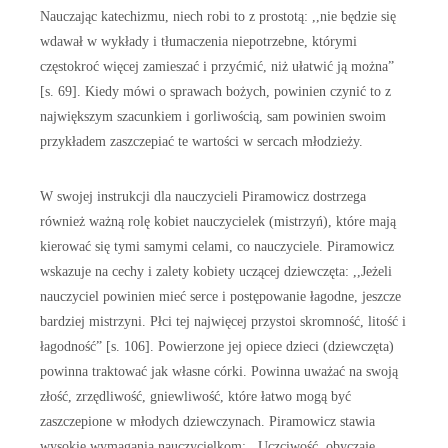
Nauczając katechizmu, niech robi to z prostotą: ,,nie będzie się
wdawał w wykłady i tłumaczenia niepotrzebne, którymi
częstokroć więcej zamieszać i przyćmić, niż ułatwić ją można”
[s. 69]. Kiedy mówi o sprawach bożych, powinien czynić to z
największym szacunkiem i gorliwością, sam powinien swoim
przykładem zaszczepiać te wartości w sercach młodzieży.
W swojej instrukcji dla nauczycieli Piramowicz dostrzega
również ważną rolę kobiet nauczycielek (mistrzyń), które mają
kierować się tymi samymi celami, co nauczyciele. Piramowicz
wskazuje na cechy i zalety kobiety uczącej dziewczęta: ,,Jeżeli
nauczyciel powinien mieć serce i postępowanie łagodne, jeszcze
bardziej mistrzyni. Płci tej najwięcej przystoi skromność, litość i
łagodność” [s. 106]. Powierzone jej opiece dzieci (dziewczęta)
powinna traktować jak własne córki. Powinna uważać na swoją
złość, zrzędliwość, gniewliwość, które łatwo mogą być
zaszczepione w młodych dziewczynach. Piramowicz stawia
wysokie wymagania nauczycielkom: ,,Uczciwość, obyczaje