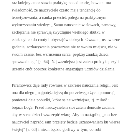
raz kolejny autor stawia praktykę ponad teorię, bowiem ma
świadomość, że nauczyciele często mają tendencję do
teoretyzowania, a nauka przecież polega na praktycznym
wykorzystaniu wiedzy: ,,Samo nauczanie w słowach, namowy,
zachęcania nie sprawują zwyczajnie wielkiego skutku w
edukacyi co do cnoty i obyczajów dobrych. Owszem, ustawiczne
gadania, rozkazywania powtarzane nie w swoim miejscu, nie w
swoim czasie, bez wzruszenia serca, prędzej znudzą dzieci,
spowszednieją” [s. 64]. Najważniejsza jest zatem praktyka, czyli
uczenie cnót poprzez konkretne angażujące uczniów działania.
Piramowicz daje rady również w zakresie nauczania religii. Jest
ona dla niego ,,najpotężniejszą do poczciwego życia pomocą”,
ponieważ daje pobudki, które są najważniejsze, tj. miłość i
bojaźń Boga. Przed nauczycielem stoi zatem doniosłe zadanie,
aby w serca dzieci wszczepić wiarę. Aby to nastąpiło, ,,niechże
nauczyciel naprzód sam przejęty będzie uszanowaniem ku wierze
świętej” [s. 68] i niech będzie gorliwy w tym, co robi.