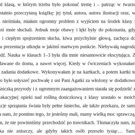
d klasą, w którym trzeba było pokonać tremę i – patrząc w twarz
tnio przeczytaną książkę: jej tytuł, autora, autora ilustracji oraz, 
a nieśmiała, miałam ogromny problem z wyjściem na środek klasy 
i mnie słuchali. Jednak moje obawy i lęki były do pokonania, gd
i ciepłym spojrzeniem słucha, kiwa przychylnie głową, zachęca d
a prezentacja utknęła w jakimś martwym punkcie. Niebywałą nagrod
dź. Nauka w klasach 1–3 była dla mnie niesamowicie ekscytująca. 
dawane do domu, a nawet więcej. Kiedy w ćwiczeniach wykonała
 zadania dodatkowe. Wykonywałam je na kartkach, a potem kartki t
o było usłyszeć pochwałę z ust Pani Agatki za włożony w dodatkow
śniczką przyrody i z ogromnym zaangażowaniem starała się podzielić 
akacyjnej opieki nad rośliną doniczkową z klasy urastało w moic
je sprzątania świata były pełne śmiechu, ale także przekazu, że sam
a nam, że pomimo tego, że jesteśmy mali, mamy wielką moc sprawczą
m, że nie powinniśmy przechodzić po trawnikach. Tłumaczyła nam, ż
ika nie zniszczy, ale gdyby takich osób przeszło tysiąc… Sam