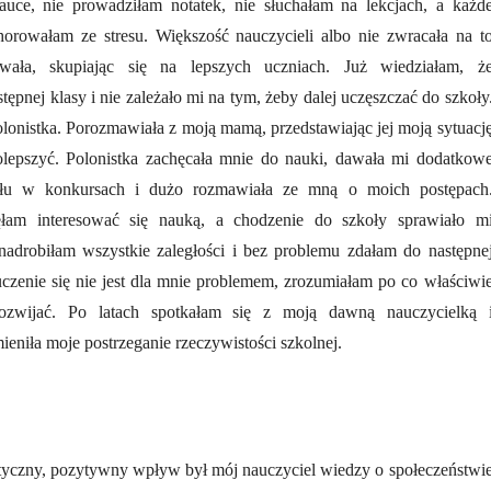
uce, nie prowadziłam notatek, nie słuchałam na lekcjach, a każd
horowałam ze stresu. Większość nauczycieli albo nie zwracała na t
wała, skupiając się na lepszych uczniach. Już wiedziałam, ż
ępnej klasy i nie zależało mi na tym, żeby dalej uczęszczać do szkoły
onistka. Porozmawiała z moją mamą, przedstawiając jej moją sytuacj
polepszyć. Polonistka zachęcała mnie do nauki, dawała mi dodatkow
ału w konkursach i dużo rozmawiała ze mną o moich postępach
łam interesować się nauką, a chodzenie do szkoły sprawiało m
nadrobiłam wszystkie zaległości i bez problemu zdałam do następne
uczenie się nie jest dla mnie problemem, zrozumiałam po co właściwi
rozwijać. Po latach spotkałam się z moją dawną nauczycielką 
ieniła moje postrzeganie rzeczywistości szkolnej.
tyczny, pozytywny wpływ był mój nauczyciel wiedzy o społeczeństwi