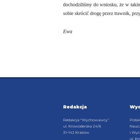
dochodziliśmy do wniosku, że w takim 
sobie skrócić drogę przez trawnik, pr
Ewa
Redakcja
Wy
Redakcja “Wychowawcy”
Polsk
ul. Krowoderska 24/6
Naucz
31–142 Kraków
i Wy
ul. K