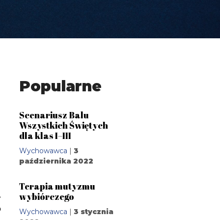
Popularne
Scenariusz Balu
Wszystkich Świętych
dla klas I–III
Wychowawca
|
3
października 2022
Terapia mutyzmu
,
wybiórczego
o
Wychowawca
|
3 stycznia