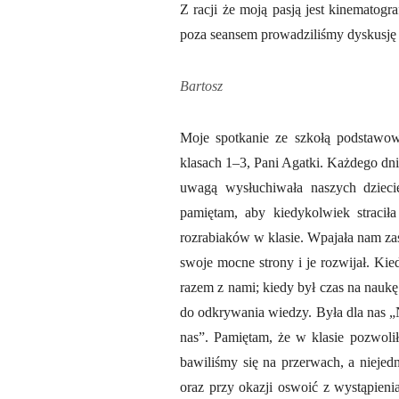
Z racji że moją pasją jest kinematog
poza seansem prowadziliśmy dyskusję i
Bartosz
Moje spotkanie ze szkołą podstawo
klasach 1–3, Pani Agatki. Każdego dni
uwagą wysłuchiwała naszych dziecię
pamiętam, aby kiedykolwiek stracił
rozrabiaków w klasie. Wpajała nam za
swoje mocne strony i je rozwijał. Kie
razem z nami; kiedy był czas na nau
do odkrywania wiedzy. Była dla nas „N
nas”. Pamiętam, że w klasie pozwol
bawiliśmy się na przerwach, a niejed
oraz przy okazji oswoić z wystąpieni