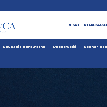
O nas
Prenumera
Edukacja zdrowotna
Duchowość
Scenarius