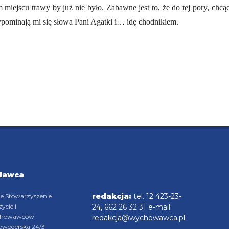
miejscu trawy by już nie było. Zabawne jest to, że do tej pory, chcą
zypominają mi się słowa Pani Agatki i… idę chodnikiem.
dawca
redakcja:
tel. 12 423-23-
ie Stowarzyszenie
ycieli
24, 662 26 32 31 e-mail:
chowawców
redakcja@wychowawca.pl
rowoderska 24/3