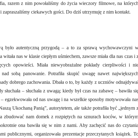
rafia, razem z nim powołaliśmy do życia wieczory filmowe, na któryc
 zapraszaliśmy ciekawych gości. Do dziś utrzymuję z nim kontakt.
wą było autentyczną przygodą – a to za sprawą wychowawczyni 
a witała nas w klasie ciepłym uśmiechem, zawsze miała dla nas czas i 
cych opowieści. Miała niewyobrażalne pokłady cierpliwości i ni
a nad sobą panowanie. Potrafiła skupić uwagę nawet największyc
sady dobrego zachowania. Dbała o to, by każdy z uczniów odnajdywa
dy słuchała – słuchała z uwagą; kiedy był czas na zabawę – bawiła si
kę – egzekwowała od nas uwagę i na wszelkie sposoby motywowała na
aszą Ukochaną Panią”, autorytetem, ale także potrafiła być „jednym 
iła zbudować nam domek z rozpiętych na sznurach koców, w który
nokrotnie ona bawiła się w nim z nami. Aby zachęcić nas do czytani
ami publicznymi, organizowała prezentacje przeczytanych książek. T