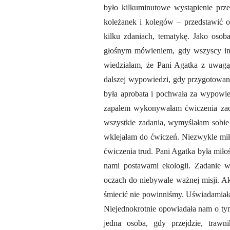
było kilkuminutowe wystąpienie prze
koleżanek i kolegów – przedstawić osta
kilku zdaniach, tematykę. Jako osob
głośnym mówieniem, gdy wszyscy inn
wiedziałam, że Pani Agatka z uwagą 
dalszej wypowiedzi, gdy przygotowan
była aprobata i pochwała za wypowie
zapałem wykonywałam ćwiczenia za
wszystkie zadania, wymyślałam sobie
wklejałam do ćwiczeń. Niezwykle mił
ćwiczenia trud. Pani Agatka była miło
nami postawami ekologii. Zadanie w
oczach do niebywale ważnej misji. Akc
śmiecić nie powinniśmy. Uświadamiał
Niejednokrotnie opowiadała nam o ty
jedna osoba, gdy przejdzie, trawn