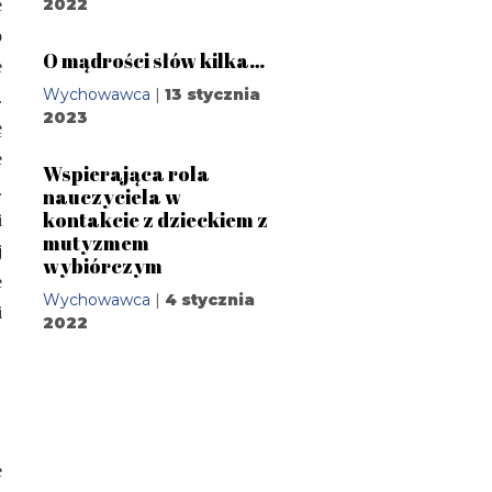
2022
e
o
O mądrości słów kilka…
e
Wychowawca
|
13 stycznia
.
2023
ę
e
Wspierająca rola
.
nauczyciela w
kontakcie z dzieckiem z
i
mutyzmem
j
wybiórczym
e
Wychowawca
|
4 stycznia
i
2022
e