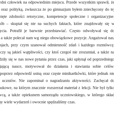
edni człowiek na odpowiednim miejscu. Przede wszystkim sprawił, ż
 oraz polityką, zwłaszcza że po gimnazjum byłem zniechęcony do te
ięte zdolności retoryczne, kompetencje społeczne i organizacyjne
ób – skupiał się nie na suchych faktach, które znajdowały się 
ycia. Potrafił je barwnie przedstawiać. Często odwoływał się d
afii, a także polecał nam wg niego obowiązkowe pozycje. Angażował nas
usjach, przy czym szanował odmienność zdań i każdego rozmówcę
czy są jakieś wątpliwości, czy ktoś czegoś nie zrozumiał, a także n
odziły się w nas nowe pytania przez czas, jaki upłynął od poprzednieg
yjającą nauce, motywował do działania i stawiania sobie celów
poprzez odpowiedź ustną oraz częste minikartkówki, które jednak ni
ią uczniów. Nie zapominał o nagradzaniu aktywności. Zachęcał d
kowe, na którym znacznie rozszerzał materiał z lekcji. Nie był tylk
wcą, a także opiekunem samorządu uczniowskiego, w którego skła
y wiele wydarzeń i owocnie spędzaliśmy czas.