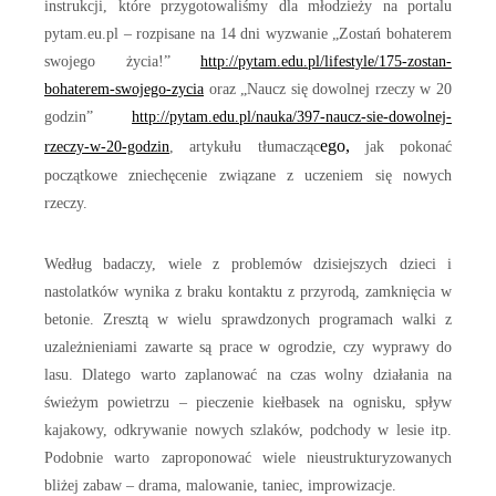
instrukcji, które przygotowaliśmy dla młodzieży na portalu
pytam.eu.pl – rozpisane na 14 dni wyzwanie „Zostań bohaterem
swojego życia!”
http://pytam.edu.pl/lifestyle/175-zostan-
bohaterem-swojego-zycia
oraz „Naucz się dowolnej rzeczy w 20
godzin”
http://pytam.edu.pl/nauka/397-naucz-sie-dowolnej-
ego,
rzeczy-w-20-godzin
, artykułu tłumacząc
jak pokonać
początkowe zniechęcenie związane z uczeniem się nowych
rzeczy.
Według badaczy, wiele z problemów dzisiejszych dzieci i
nastolatków wynika z braku kontaktu z przyrodą, zamknięcia w
betonie. Zresztą w wielu sprawdzonych programach walki z
uzależnieniami zawarte są prace w ogrodzie, czy wyprawy do
lasu. Dlatego warto zaplanować na czas wolny działania na
świeżym powietrzu – pieczenie kiełbasek na ognisku, spływ
kajakowy, odkrywanie nowych szlaków, podchody w lesie itp.
Podobnie warto zaproponować wiele nieustrukturyzowanych
bliżej zabaw – drama, malowanie, taniec, improwizacje.