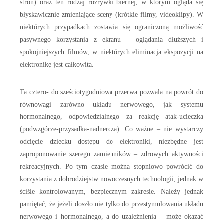
stron) oraz ten rodzaj rozrywki biernej, w którym ogląda się
błyskawicznie zmieniające sceny (krótkie filmy, videoklipy). W
niektórych przypadkach zostawia się ograniczoną możliwość
pasywnego korzystania z ekranu – oglądania dłuższych i
spokojniejszych filmów, w niektórych eliminacja ekspozycji na
elektronikę jest całkowita.
Ta cztero- do sześciotygodniowa przerwa pozwala na powrót do
równowagi zarówno układu nerwowego, jak systemu
hormonalnego, odpowiedzialnego za reakcję atak-ucieczka
(podwzgórze-przysadka-nadnercza). Co ważne – nie wystarczy
odcięcie dziecku dostępu do elektroniki, niezbędne jest
zaproponowanie szeregu zamienników – zdrowych aktywności
rekreacyjnych. Po tym czasie można stopniowo powrócić do
korzystania z dobrodziejstw nowoczesnych technologii, jednak w
ściśle kontrolowanym, bezpiecznym zakresie. Należy jednak
pamiętać, że jeżeli doszło nie tylko do przestymulowania układu
nerwowego i hormonalnego, a do uzależnienia – może okazać