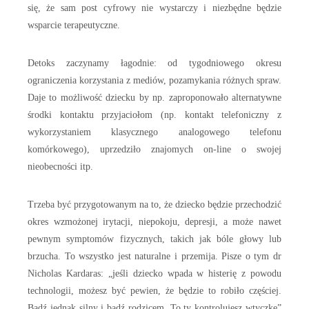
się, że sam post cyfrowy nie wystarczy i niezbędne będzie
wsparcie terapeutyczne.
Detoks zaczynamy łagodnie: od tygodniowego okresu
ograniczenia korzystania z mediów, pozamykania różnych spraw.
Daje to możliwość dziecku by np. zaproponowało alternatywne
środki kontaktu przyjaciołom (np. kontakt telefoniczny z
wykorzystaniem klasycznego analogowego telefonu
komórkowego), uprzedziło znajomych on-line o swojej
nieobecności itp.
Trzeba być przygotowanym na to, że dziecko będzie przechodzić
okres wzmożonej irytacji, niepokoju, depresji, a może nawet
pewnym symptomów fizycznych, takich jak bóle głowy lub
brzucha. To wszystko jest naturalne i przemija. Pisze o tym dr
Nicholas Kardaras: „jeśli dziecko wpada w histerię z powodu
technologii, możesz być pewien, że będzie to robiło częściej.
Bądź jednak silny i bądź rodzicem. To ty kontrolujesz wtyczkę”