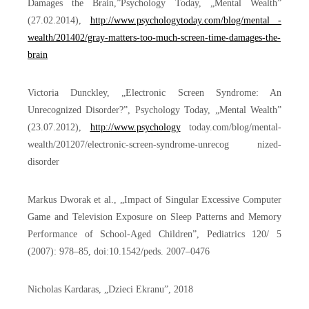
Damages the Brain,”Psychology Today, „Mental Wealth”
(27.02.2014),
http://www.psychologytoday.com/blog/mental -
wealth/201402/gray-matters-too-much-screen-time-damages-the-
brain
Victoria Dunckley, „Electronic Screen Syndrome: An
Unrecognized Disorder?”, Psychology Today, „Mental Wealth”
(23.07.2012),
http://www.psychology
today.com/blog/mental-
wealth/201207/electronic-screen-syndrome-unrecog nized-
disorder
Markus Dworak et al., „Impact of Singular Excessive Computer
Game and Television Exposure on Sleep Patterns and Memory
Performance of School-Aged Children”, Pediatrics 120/ 5
(2007): 978–85, doi:10.1542/peds. 2007–0476
Nicholas Kardaras, „Dzieci Ekranu”, 2018