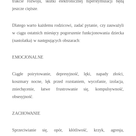
trakcie rozwoju, skutki elektronicznej hiperstymulacji będą
jeszcze cięższe.
Dlatego warto każdemu rodzicowi, zadać pytanie, czy zauważyli
w ciągu ostatnich miesięcy pogorszenie funkcjonowania dziecka
(nastolatka) w następujących obszarach:
EMOCJONALNE
Ciągłe poirytowanie, depresyjność, lęki, napady złości,
koszmary nocne, lęk przed rozstaniem, wycofanie, izolacja,
zniechęcenie, łatwe frustrowanie się, kompulsywność,
obsesyjność.
ZACHOWANIE
Sprzeciwianie się, opór, kłótliwość, krzyk, agresja,