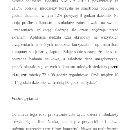
okresie od marca. Badania NASK z 2019 r. pokazywały, że
21,7% polskiej młodzieży korzysta ze smartfonu powyżej 6
godzin dziennie, w tym 12% powyżej 8 godzin dziennie. Na
moją prośbę kilkunastu nastolatków zainstalowało na swoich
urządzeniach aplikację śledzącą ile czasu spędzają przed
ekranem. Aplikacja śledziła czas ekranowy na wszystkich
urządzeniach, z których młodzież korzystała – np. smartfon,
komputer stacjonarny, laptop. Zdaję sobie sprawę, że nie są to
porządne badania naukowe, a zaledwie dane anegdotyczne,
przed
jednak okazało się, że tych kilkunastu młodych siedziało
ekranem
między 72 a 98 godzin tygodniowo. Czyli między 10
a 14 godzin dziennie, ze średnią 80 godz. na tydzień.
Ważne pytania
Od marca tego roku praktycznie całe życie dzieci i młodzieży
toczyło się on-line. Nauka, kontakty z przyjaciółmi i dalszą
rodziną, rozrywka (gry, filmy, koncerty). Nawet po rozluźnieniu