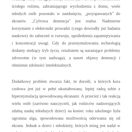
ścisłego reżimu, zabraniającego wychodzenia z domu, wiele
młodych osób pozostało w zamknięciu, „przyspawanych” do
ekranów. „Cyfrowa demencja” jest realna. Nadmierne
korzystanie z elektroniki prowadzi (czego dowiodły już badania
naukowe) do zaburzeń w rozwoju, upośledzenia zapamiętywania
i koncentracji uwagi. Gdy do przestymulowania technologią
dodamy siedzący tryb życia, rezultatem są narastające problemy
zdrowotne (w tym nadwaga), a nawet objawy demencji i
obniżenie zdolności intelektualnych.
Dodatkowy problem stwarza fakt, że dorośli, u których kora
czołowa jest już w pełni ukształtowana, lepiej radzą sobie z
hiperstymulacją spowodowaną ekranami. A przecież i tak reakcją
wielu osób (zarówno nauczycieli, jak rodziców nadzorujących
zdalną naukę młodszych dzieci) na koniec roku szkolnego była
ogromna ulga, spowodowana możliwością oderwania się od
ekranu. Jednak u dzieci i młodzieży, których mózg jest nadal w