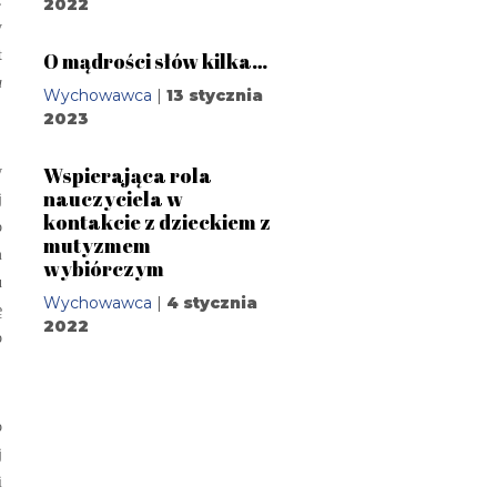
2022
y
t
O mądrości słów kilka…
a
Wychowawca
|
13 stycznia
2023
Wspierająca rola
w
nauczyciela w
j
kontakcie z dzieckiem z
o
mutyzmem
m
wybiórczym
u
Wychowawca
|
4 stycznia
ę
2022
o
o
j
i