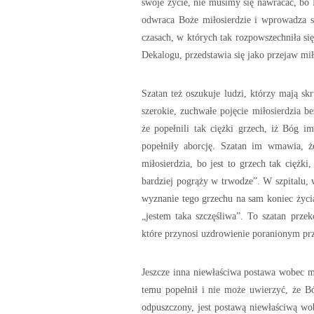
swoje życie, nie musimy się nawracać, bo 
odwraca Boże miłosierdzie i wprowadza s
czasach, w których tak rozpowszechniła się
Dekalogu, przedstawia się jako przejaw miło
Szatan też oszukuje ludzi, którzy mają sk
szerokie, zuchwałe pojęcie miłosierdzia b
że popełnili tak ciężki grzech, iż Bóg 
popełniły aborcję. Szatan im wmawia, że
miłosierdzia, bo jest to grzech tak ciężki,
bardziej pogrąży w trwodze”. W szpitalu, 
wyznanie tego grzechu na sam koniec życia
„jestem taka szczęśliwa”. To szatan przek
które przynosi uzdrowienie poranionym pr
Jeszcze inna niewłaściwa postawa wobec mi
temu popełnił i nie może uwierzyć, że B
odpuszczony, jest postawą niewłaściwą wo