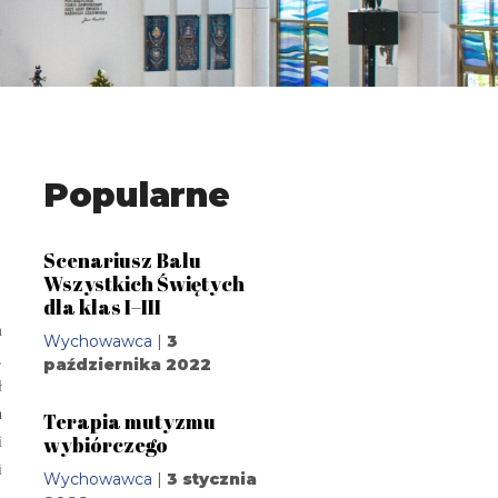
Popularne
Scenariusz Balu
Wszystkich Świętych
dla klas I–III
m
Wychowawca
|
3
,
października 2022
ł
h
Terapia mutyzmu
wybiórczego
i
i
Wychowawca
|
3 stycznia
,