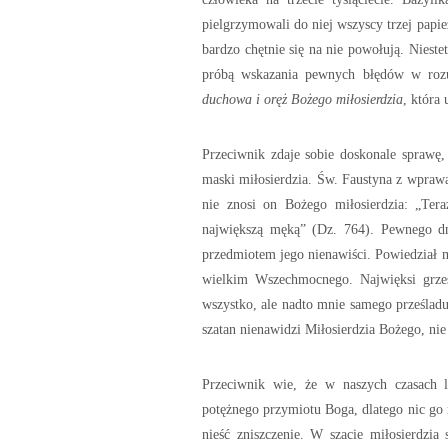
pielgrzymowali do niej wszyscy trzej papie
bardzo chętnie się na nie powołują. Nieste
próbą wskazania pewnych błędów w rozu
duchowa i oręż Bożego miłosierdzia
, która
Przeciwnik zdaje sobie doskonale sprawę, 
maski miłosierdzia. Św. Faustyna z wprawą
nie znosi on Bożego miłosierdzia: „Tera
największą męką” (Dz. 764). Pewnego dni
przedmiotem jego nienawiści. Powiedział mi
wielkim Wszechmocnego. Najwięksi grzes
wszystko, ale nadto mnie samego prześla
szatan nienawidzi Miłosierdzia Bożego, nie
Przeciwnik wie, że w naszych czasach l
potężnego przymiotu Boga, dlatego nic go 
nieść zniszczenie. W szacie miłosierdzia 