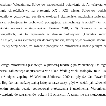
 i wizjoner Włodzimierz Sołowjow zapowiedział pojawienie się Antychrysta 
dotknie chrześcijaństwo na przełomie XX i XXI wieku. Sołowjow podaj
hodziło o „wzorowego pacyfistę, ekologa i ekumenistę, przyjaciela zwierząt
chryst Sołowjowa to osobowość pociągająca, uśmiechnięty truciciel” (ks. R
,
Krótka opowieść o Antychryście
, Kraków 2018, s. 9). Stworzy on jedn
a wszystkich, tak to zapowiada w dziełku Sołowjowa: „Chrystus swy
ch i złych, ja zaś zjednoczę ich dobroczynnością, której w jednakowym stopni
. W tej wizji widać, że świeckie podejście do miłosierdzia będzie jednym z
ożego miłosierdzia jest święto w pierwszą niedzielę po Wielkanocy. Do teg
Jezusa: całkowitego odpuszczenia win i kar. Według wielu teologów, m.in. ks
j niż odpust zupełny. W Wielkim Jubileuszu 2000 r., gdy św. Jan Paweł I
, Bóg dał nam nadzwyczajną łaskę na nasze czasy, gdyż wiedział, jak człowie
lkim stopniu będzie potrzebował przebaczenia i uwolnienia. Warunkie
rzystąpienie do sakramentów pokuty i Eucharystii. A zatem nie ma skuteczneg