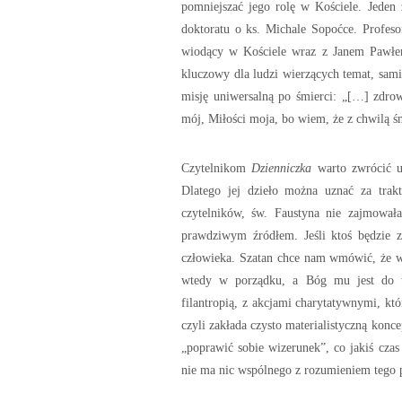
pomniejszać jego rolę w Kościele. Jeden
doktoratu o ks. Michale Sopoćce. Profesor
wiodący w Kościele wraz z Janem Pawłem
kluczowy dla ludzi wierzących temat, sami
misję uniwersalną po śmierci: „[…] zdrow
mój, Miłości moja, bo wiem, że z chwilą ś
Czytelnikom
Dzienniczka
warto zwrócić uw
Dlatego jej dzieło można uznać za trak
czytelników, św. Faustyna nie zajmował
prawdziwym źródłem. Jeśli ktoś będzie z
człowieka. Szatan chce nam wmówić, że wy
wtedy w porządku, a Bóg mu jest do t
filantropią, z akcjami charytatywnymi, kt
czyli zakłada czysto materialistyczną konce
„poprawić sobie wizerunek”, co jakiś czas 
nie ma nic wspólnego z rozumieniem tego p