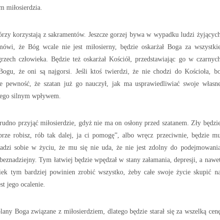
em miłosierdzia.
którzy korzystają z sakramentów. Jeszcze gorzej bywa w wypadku ludzi żyjącyc
ówi, że Bóg wcale nie jest miłosierny, będzie oskarżał Boga za wszystki
grzech człowieka. Będzie też oskarżał Kościół, przedstawiając go w czarnyc
gu, że oni są najgorsi. Jeśli ktoś twierdzi, że nie chodzi do Kościoła, b
e pewność, że szatan już go nauczył, jak ma usprawiedliwiać swoje własn
d jego silnym wpływem.
udno przyjąć miłosierdzie, gdyż nie ma on osłony przed szatanem. Zły będzi
rze robisz, rób tak dalej, ja ci pomogę”, albo wręcz przeciwnie, będzie m
radzi sobie w życiu, że mu się nie uda, że nie jest zdolny do podejmowani
 beznadziejny. Tym łatwiej będzie wpędzał w stany załamania, depresji, a nawe
ek tym bardziej powinien zrobić wszystko, żeby całe swoje życie skupić n
t jego ocalenie.
lany Boga związane z miłosierdziem, dlatego będzie starał się za wszelką cen