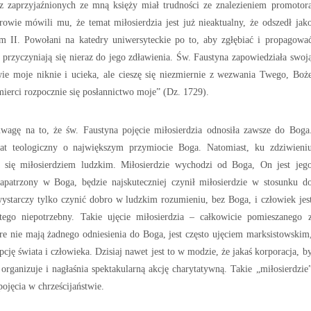
 z zaprzyjaźnionych ze mną księży miał trudności ze znalezieniem promotor
owie mówili mu, że temat miłosierdzia jest już nieaktualny, że odszedł jak
 II. Powołani na katedry uniwersyteckie po to, aby zgłębiać i propagowa
 przyczyniają się nieraz do jego zdławienia. Św. Faustyna zapowiedziała swoj
ie moje niknie i ucieka, ale cieszę się niezmiernie z wezwania Twego, Boż
mierci rozpocznie się posłannictwo moje”
(Dz. 1729).
agę na to, że św. Faustyna pojęcie miłosierdzia odnosiła zawsze do Boga
tat teologiczny o największym przymiocie Boga. Natomiast, ku zdziwieni
a się miłosierdziem ludzkim. Miłosierdzie wychodzi od Boga, On jest jeg
apatrzony w Boga, będzie najskuteczniej czynił miłosierdzie w stosunku d
starczy tylko czynić dobro w ludzkim rozumieniu, bez Boga, i człowiek jes
ego niepotrzebny. Takie
ujęcie miłosierdzia –
całkowicie pomieszane
go
óre nie mają żadnego odniesienia do Boga, jest często ujęciem marksistowskim
pcję świata i człowieka
. Dzisiaj nawet jest to w modzie, że jakaś korporacja, b
organizuje i nagłaśnia spektakularną akcję charytatywną. Takie „miłosierdzie
ojęcia w chrześcijaństwie.