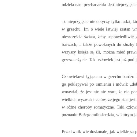
udziela nam przebaczenia. Jest nieprzyjęci
To nieprzyjęcie nie dotyczy tylko ludzi, 
w grzechu. Im o wiele łatwiej szatan wm
nieszczęścia świata, żeby usprawiedliwić 
barwach, a także powołanych do służby Bo
wszyscy księża są źli, można mieć prawi
grzeszne życie. Taki człowiek jest już po
Człowiekowi żyjącemu w grzechu bardzo tr
go poklepywał po ramieniu i mówił: „dob
wmawiał, że jest nic nie wart, że nie po
wielkich wyzwań i celów, że jego stan jest
w różne choroby somatyczne. Taki człowi
poznaniu Bożego miłosierdzia, w którym jes
Przeciwnik wie doskonale, jak wielkie są p