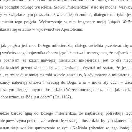
że początku nowego tysiąclecia. Słowo „miłosierdzie” stało się modne, wszysc
ty, w związku z tym powstało też wiele nieporozumień, dlatego ten artykuł jes
mieniu tego pojęcia. Wykorzystuję w nim fragmenty mojej książki
Walk
 ukazała się ostatnio w wydawnictwie Apostolicum.
jak potężna jest moc Bożego miłosierdzia, dlatego uwielbia przebierać się 
 wyćwiczonego bojownika obnaża jego kłamstwa i ostrzega nas, że najbardzie
z poznałam, że szatan najwięcej nienawidzi miłosierdzia, jest to dla nieg
a kusiciel przemówił do niej z nienawiścią: „Wyznał mi szatan, że jeste
, że tysiąc dusz mniej mi robi szkody, aniżeli ty, kiedy mówisz o miłosierdzi
znicy nabierają ufności i wracają do Boga, a ja – mówi zły duch – trac
dujesz tym niezgłębionym miłosierdziem Wszechmocnego. Poznałam, jak bardz
 chce uznać, że Bóg jest dobry” (Dz. 1167).
udzie bardzo lgną do Bożego miłosierdzia, że najbardziej potrzebują teg
nie powstrzyma przed przebraniem się w szatę miłosierdzia, by tym skutecznie
szatan sieje wielkie spustoszenie w życiu Kościoła (również w jego łonie) 