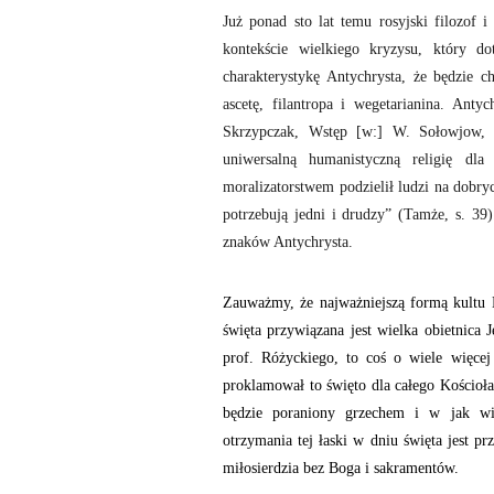
Już ponad sto lat temu rosyjski filozof
kontekście wielkiego kryzysu, który 
charakterystykę Antychrysta, że będzie c
ascetę, filantropa i wegetarianina. Anty
Skrzypczak, Wstęp [w:] W. Sołowjow
uniwersalną humanistyczną religię dl
moralizatorstwem podzielił ludzi na dobry
potrzebują jedni i drudzy” (Tamże, s. 39)
znaków Antychrysta.
Zauważmy, że najważniejszą formą kultu B
święta przywiązana jest wielka obietnica 
prof. Różyckiego, to coś o wiele więce
proklamował to święto dla całego Kościoła
będzie poraniony grzechem i w jak wie
otrzymania tej łaski w dniu święta jest p
miłosierdzia bez Boga i sakramentów.