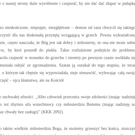
e z naszej strony duże wyrobienie i czujność, by nie dać dać złapać w pułapk
ko nieskończone, niepojęte, niezgłębione – demon od razu chwycił się takieg
uczynić dla nas doskonałą przynętę wciągającą w grzech. Pewna wykształcon
ie, często nauczała, że Bóg jest tak dobry i miłosierny, że ona nie może sobi
o, by ktoś poszedł do piekła. Takie rozluźnione podejście do problem
raciła czujność w stosunku do grzechu i niestety po pewnym czasie uwikłała si
 musiała odejść ze zgromadzenia. Szatan ją oszukał do tego stopnia, że tera
, o którym tak chętnie się wypowiadała, sieje nienawiść, wylewając całą swoj
część – ojca kłamstwa, ale na Kościół.
e zuchwałej ufności: „Albo człowiek przecenia swoje zdolności (mając nadziej
o też zbytnio ufa wszechmocy czy miłosierdziu Bożemu (mając nadzieję n
raz chwały bez zasługi)” (KKK 2092).
o takim wielkim miłosierdziu Boga, że możemy grzeszyć bez końca, niszczy