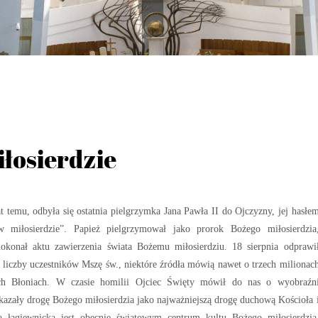
łosierdzie
 temu, odbyła się ostatnia pielgrzymka Jana Pawła II do Ojczyzny, jej hasłe
miłosierdzie”. Papież pielgrzymował jako prorok Bożego miłosierdzia
okonał aktu zawierzenia świata Bożemu miłosierdziu. 18 sierpnia odprawi
 liczby uczestników Mszę św., niektóre źródła mówią nawet o trzech milionac
ch Błoniach. W czasie homilii Ojciec Święty mówił do nas o wyobraźn
skazały drogę Bożego miłosierdzia jako najważniejszą drogę duchową Kościoła 
ika łagiewnicka jest obecnie światowym centrum kultu Bożego miłosierdzia