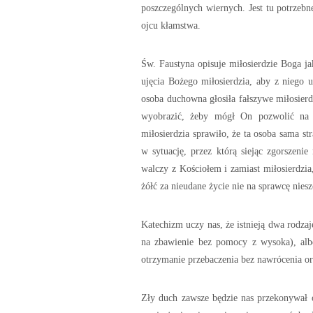
poszczególnych wiernych. Jest tu potrzebn
ojcu kłamstwa.
Św. Faustyna opisuje miłosierdzie Boga ja
ujęcia Bożego miłosierdzia, aby z niego 
osoba duchowna głosiła fałszywe miłosierdz
wyobrazić, żeby mógł On pozwolić na t
miłosierdzia sprawiło, że ta osoba sama st
w sytuację, przez którą siejąc zgorszenie
walczy z Kościołem i zamiast miłosierdzia
żółć za nieudane życie nie na sprawcę niesz
Katechizm uczy nas, że istnieją dwa rodzaj
na zbawienie bez pomocy z wysoka), alb
otrzymanie przebaczenia bez nawrócenia o
Zły duch zawsze będzie nas przekonywał 