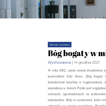
Temat numeru
Bóg bogaty w mi
Wychowawca
| 14 grudnia 2021
W roku 2002, zatem niemal dwadzieścia lat
przewodnim były słowa „Bóg bogaty w 
konsekrował bazylikę w Łagiewnikach, d
największą w historii Polski pod względem
wiernych, zgromadzonych na krakowski
miłosierdzia. Były to wydarzenia, które w
człowieka na trzecie tysiąclecie. Bazyl