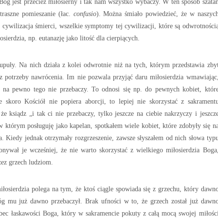
Bóg jest przecież miłosierny i tak nam wszystko wybaczy. W ten sposób szata
traszne pomieszanie (łac.
confusio
). Można śmiało powiedzieć, że w naszyc
 cywilizacja śmierci, wszelkie symptomy tej cywilizacji, które są odwrotności
sierdzia, np. eutanazję jako litość dla cierpiących.
rupuły. Na nich działa z kolei odwrotnie niż na tych, którym przedstawia zby
ez potrzeby nawrócenia. Im nie pozwala przyjąć daru miłosierdzia wmawiając
im na pewno tego nie przebaczy. To odnosi się np. do pewnych kobiet, któr
 skoro Kościół nie popiera aborcji, to lepiej nie skorzystać z sakrament
 że ksiądz „i tak ci nie przebaczy, tylko jeszcze na ciebie nakrzyczy i jeszcz
w którym posługuję jako kapelan, spotkałem wiele kobiet, które zdobyły się n
. Kiedy jednak otrzymały rozgrzeszenie, zawsze słyszałem od nich słowa typ
onywał je wcześniej, że nie warto skorzystać z wielkiego miłosierdzia Boga
zez grzech ludziom.
łosierdzia polega na tym, że ktoś ciągle spowiada się z grzechu, który dawn
óg mu już dawno przebaczył. Brak ufności w to, że grzech został już dawn
bec łaskawości Boga, który w sakramencie pokuty z całą mocą swojej miłośc