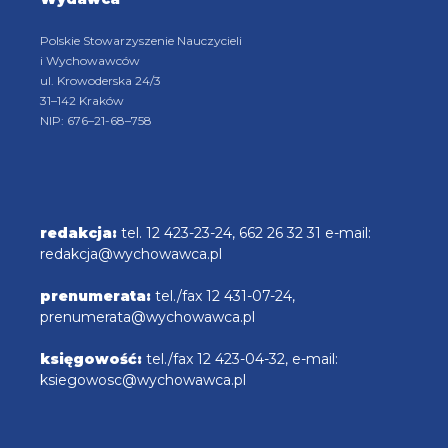
Polskie Stowarzyszenie Nauczycieli
i Wychowawców
ul. Krowoderska 24/3
31–142 Kraków
NIP: 676–21-68–758
redakcja:
tel. 12 423-23-24, 662 26 32 31 e-mail:
redakcja@wychowawca.pl
prenumerata:
tel./fax 12 431-07-24,
prenumerata@wychowawca.pl
księgowość:
tel./fax 12 423-04-32, e-mail:
ksiegowosc@wychowawca.pl