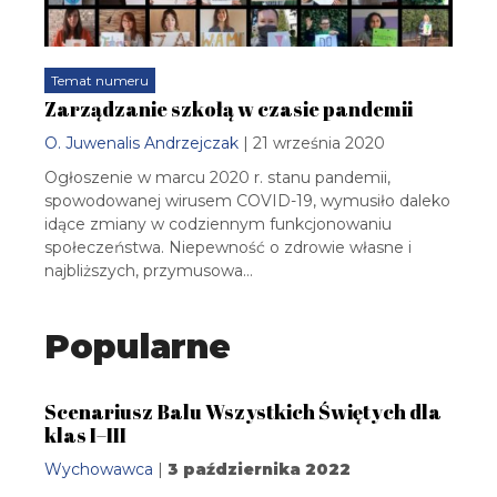
Temat numeru
Zarządzanie szkołą w czasie pandemii
O. Juwenalis Andrzejczak
| 21 września 2020
Ogłoszenie w marcu 2020 r. stanu pandemii,
spowodowanej wirusem COVID-19, wymusiło daleko
idące zmiany w codziennym funkcjonowaniu
społeczeństwa. Niepewność o zdrowie własne i
najbliższych, przymusowa…
Popularne
Scenariusz Balu Wszystkich Świętych dla
klas I–III
Wychowawca
|
3 października 2022