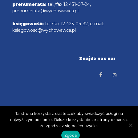
prenumerata:
tel./fax 12 431-07-24,
prenumerata@wychowawca.pl
księgowość:
tel./fax 12 423-04-32, e-mail:
ksiegowosc@wychowawca.pl
Znajdź nas na:
Ta strona korzysta z ciasteczek aby świadczyć usługi na
najwyższym poziomie. Dalsze korzystanie ze strony oznacza,
COPYRIGHT © 2025 radioemaus.pl Projekt i
że zgadzasz się na ich użycie.
wykonanie: tbcproject.com
Zgoda