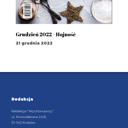
Grudzień 2022 – Hojność
21 grudnia 2022
Redakcja
Redakcja “Wychowawcy”
ul. Krowoderska 24/6
31–142 Kraków