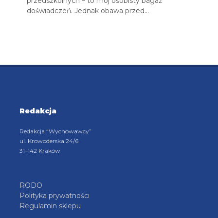
przedszkolnych – to mój osobisty bagaż
doświadczeń. Jednak obawa przed…
Redakcja
Redakcja “Wychowawcy”
ul. Krowoderska 24/6
31–142 Kraków
RODO
Polityka prywatności
Regulamin sklepu