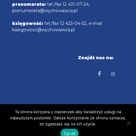
prenumerata:
tel./fax 12 431-07-24,
prenumerata@wychowawca.pl
księgowość:
tel./fax 12 423-04-32, e-mail:
ksiegowosc@wychowawca.pl
Znajdź nas na:
Ta strona korzysta z ciasteczek aby świadczyć usługi na
najwyższym poziomie. Dalsze korzystanie ze strony oznacza,
COPYRIGHT © 2025 radioemaus.pl Projekt i
że zgadzasz się na ich użycie.
wykonanie: tbcproject.com
Zgoda