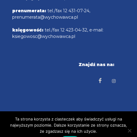
prenumerata:
tel./fax 12 431-07-24,
prenumerata@wychowawca.pl
księgowość:
tel./fax 12 423-04-32, e-mail:
ksiegowosc@wychowawca.pl
Znajdź nas na:
Ta strona korzysta z ciasteczek aby świadczyć usługi na
najwyższym poziomie. Dalsze korzystanie ze strony oznacza,
COPYRIGHT © 2025 radioemaus.pl Projekt i
że zgadzasz się na ich użycie.
wykonanie: tbcproject.com