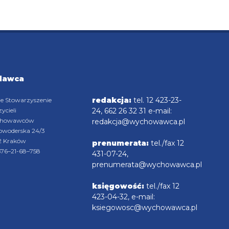
dawca
redakcja:
tel. 12 423-23-
ie Stowarzyszenie
ycieli
24, 662 26 32 31 e-mail:
chowawców
redakcja@wychowawca.pl
rowoderska 24/3
2 Kraków
prenumerata:
tel./fax 12
676–21-68–758
431-07-24,
prenumerata@wychowawca.pl
księgowość:
tel./fax 12
423-04-32, e-mail:
ksiegowosc@wychowawca.pl