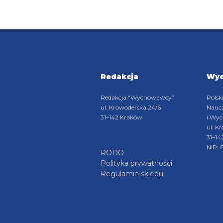
Redakcja
Wy
Redakcja “Wychowawcy”
Polsk
ul. Krowoderska 24/6
Naucz
31–142 Kraków
i Wy
ul. K
31–14
NIP: 
RODO
Polityka prywatności
Regulamin sklepu