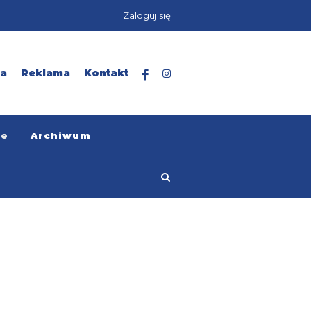
Zaloguj się
ta
Reklama
Kontakt
ze
Archiwum
Home
ConnectClick
News