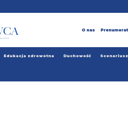
O nas
Prenumera
Edukacja zdrowotna
Duchowość
Scenarius